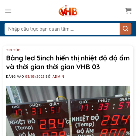
Bỏ
qua
nội
dung
Tìm
kiếm:
TIN TỨC
Bảng led 5inch hiển thị nhiệt độ độ ẩm
và thời gian thời gian VHB 03
ĐĂNG VÀO
05/03/2025
BỞI
ADMIN