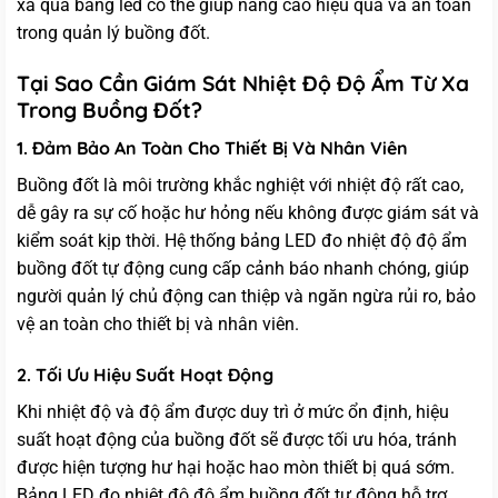
xa qua bảng led có thể giúp nâng cao hiệu quả và an toàn
trong quản lý buồng đốt.
Tại Sao Cần Giám Sát Nhiệt Độ Độ Ẩm Từ Xa
Trong Buồng Đốt?
1. Đảm Bảo An Toàn Cho Thiết Bị Và Nhân Viên
Buồng đốt là môi trường khắc nghiệt với nhiệt độ rất cao,
dễ gây ra sự cố hoặc hư hỏng nếu không được giám sát và
kiểm soát kịp thời. Hệ thống bảng LED đo nhiệt độ độ ẩm
buồng đốt tự động cung cấp cảnh báo nhanh chóng, giúp
người quản lý chủ động can thiệp và ngăn ngừa rủi ro, bảo
vệ an toàn cho thiết bị và nhân viên.
2. Tối Ưu Hiệu Suất Hoạt Động
Khi nhiệt độ và độ ẩm được duy trì ở mức ổn định, hiệu
suất hoạt động của buồng đốt sẽ được tối ưu hóa, tránh
được hiện tượng hư hại hoặc hao mòn thiết bị quá sớm.
Bảng LED đo nhiệt độ độ ẩm buồng đốt tự động hỗ trợ