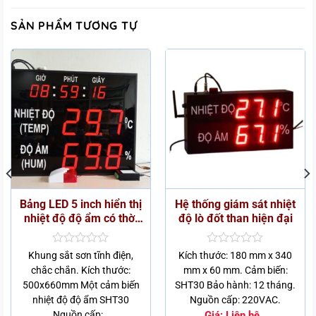
SẢN PHẨM TƯƠNG TỰ
Bảng LED 5 inch hiển thị
Hệ thống giám sát nhiệt
nhiệt độ độ ẩm có thời
độ lò đốt than hiện đại
gian VHB 03
Được
Được
Khung sắt sơn tĩnh điện,
Kích thước: 180 mm x 340
xếp
xếp
chắc chắn. Kích thước:
mm x 60 mm. Cảm biến:
hạng
hạng
500x660mm Một cảm biến
SHT30 Bảo hành: 12 tháng.
0
0
5
5
nhiệt độ độ ẩm SHT30
Nguồn cấp: 220VAC.
sao
sao
Nguồn cấp:…
Giá:
Liên hệ