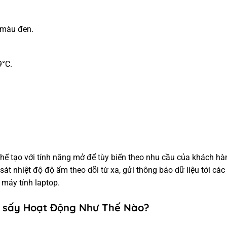
 màu đen.
9°C.
hế tạo với tính năng mở để tùy biến theo nhu cầu của khách hà
 sát nhiệt độ độ ẩm theo dõi từ xa, gửi thông báo dữ liệu tới các
, máy tính laptop.
lò sấy Hoạt Động Như Thế Nào?