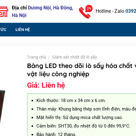
Địa chỉ
Dương Nội, Hà Đông,
Hotline - Zalo
0392
Hà Nội
TỨC
LIÊN HỆ
Trang chủ
/
Giám sát nhiệt độ lò sấy
Bảng LED theo dõi lò sấy hóa chất 
vật liệu công nghiệp
Giá:
Liên hệ
Kích thước: 18 cm x 34 cm x 6 cm.
Thân máy: Khung bằng thép sơn tĩnh điện, màu đ
Mặt hiển thị: Sử dụng mica chất lượng cao.
Cảm biến: SHT30, đo nhiệt độ từ 0 đến 99,9°C.
Bảo hành: 12 tháng.