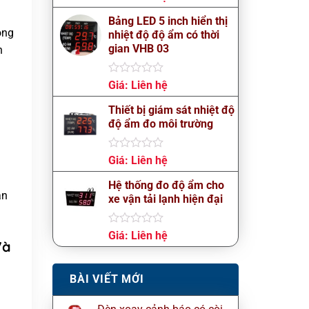
xếp
hạng
Bảng LED 5 inch hiển thị
0
ọng
nhiệt độ độ ẩm có thời
5
gian VHB 03
n
sao
Được
Giá:
Liên hệ
xếp
hạng
Thiết bị giám sát nhiệt độ
0
độ ẩm đo môi trường
5
sao
Được
Giá:
Liên hệ
xếp
hạng
Hệ thống đo độ ẩm cho
0
ận
xe vận tải lạnh hiện đại
5
sao
Được
Giá:
Liên hệ
Và
xếp
hạng
0
BÀI VIẾT MỚI
5
sao