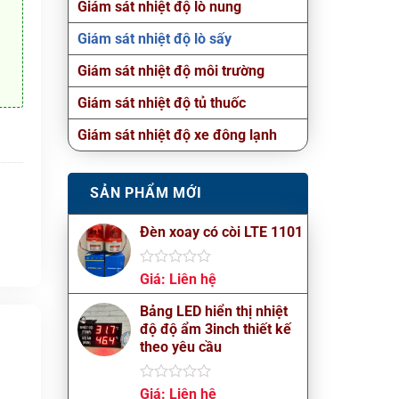
Giám sát nhiệt độ lò nung
Giám sát nhiệt độ lò sấy
Giám sát nhiệt độ môi trường
Giám sát nhiệt độ tủ thuốc
Giám sát nhiệt độ xe đông lạnh
SẢN PHẨM MỚI
Đèn xoay có còi LTE 1101
Được
Giá:
Liên hệ
xếp
hạng
Bảng LED hiển thị nhiệt
0
độ độ ẩm 3inch thiết kế
5
theo yêu cầu
sao
Được
Giá:
Liên hệ