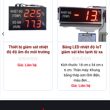
Thiết bị giám sát nhiệt
Bảng LED nhiệt độ IoT
độ độ ẩm đo môi trường
giám sát kho lạnh từ xa
Được
Được
Giá:
Liên hệ
Kích thước: 18 cm x 34 cm x
xếp
xếp
6 cm. Thân máy: Khung
hạng
hạng
bằng thép sơn tĩnh điện,
0
0
5
5
màu đen.…
sao
sao
Giá:
Liên hệ